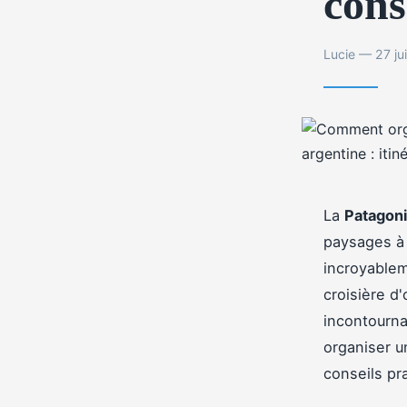
cons
Lucie — 27 ju
La
Patagoni
paysages à 
incroyablem
croisière d
incontourna
organiser un
conseils pr