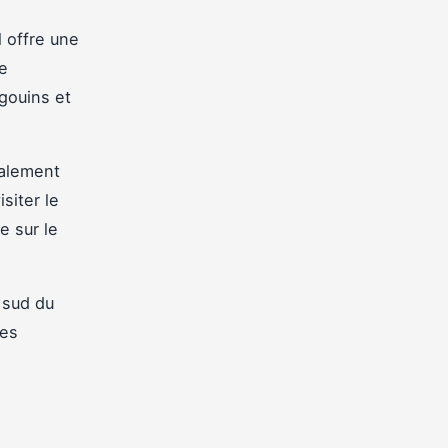
l offre une
de
gouins et
galement
siter le
e sur le
 sud du
des