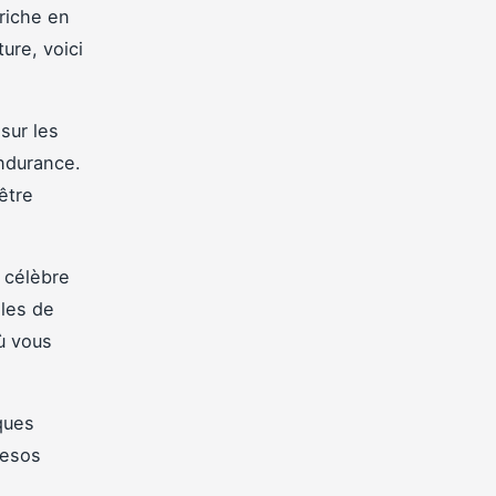
riche en
ure, voici
sur les
ndurance.
être
 célèbre
lles de
ù vous
ques
pesos