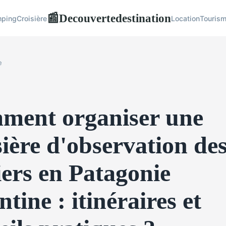
Decouvertedestination
📰
ping
Croisière
Location
Touris
e
ment organiser une
sière d'observation de
iers en Patagonie
ntine : itinéraires et