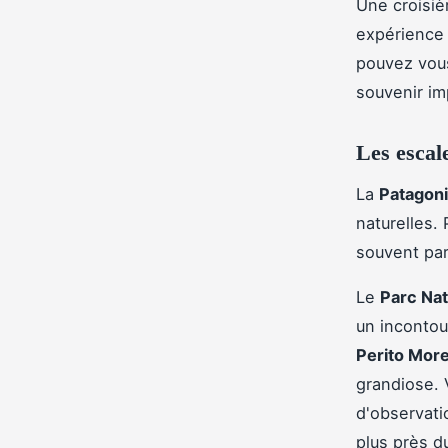
Une croisiè
expérience 
pouvez vous
souvenir im
Les escal
La
Patagoni
naturelles. 
souvent par
Le
Parc Nat
un incontou
Perito Mor
grandiose. 
d'observati
plus près du