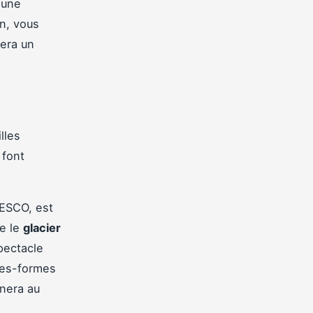
 une
on, vous
era un
lles
 font
NESCO, est
te le
glacier
pectacle
tes-formes
nera au