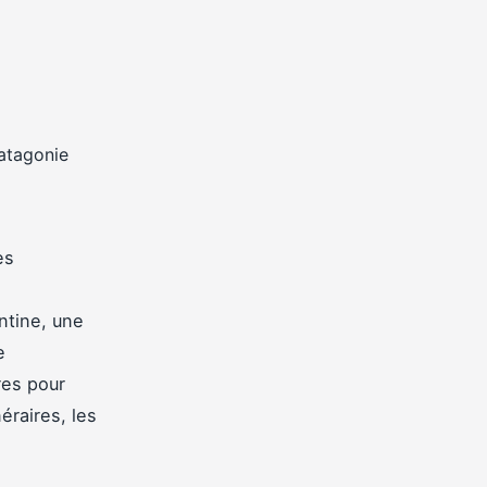
es
tine, une
e
res pour
éraires, les