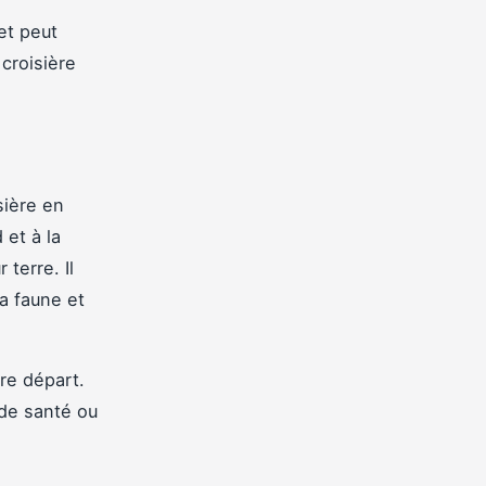
et peut
croisière
sière en
et à la
terre. Il
a faune et
re départ.
 de santé ou