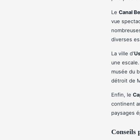
Le
Canal Be
vue spectac
nombreuses
diverses es
La ville d'
Us
une escale.
musée du bo
détroit de 
Enfin, le
Ca
continent a
paysages é
Conseils 