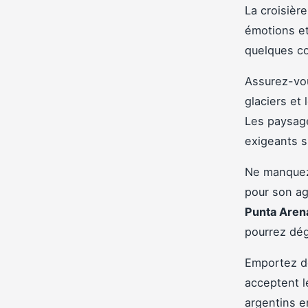
La croisièr
émotions et
quelques co
Assurez-vou
glaciers et
Les paysage
exigeants s
Ne manquez 
pour son ag
Punta Aren
pourrez dég
Emportez de
acceptent le
argentins e