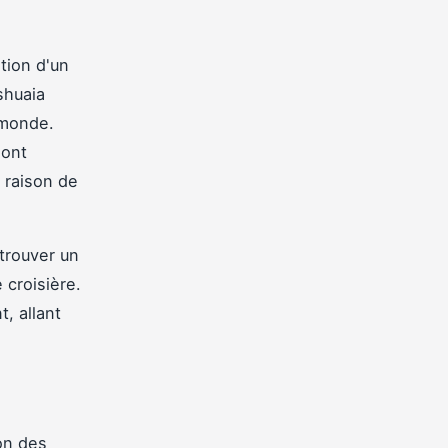
tion d'un
shuaia
 monde.
sont
 raison de
trouver un
 croisière.
, allant
on des