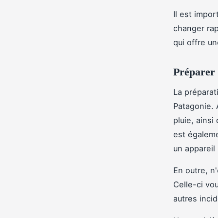
Il est impo
changer rap
qui offre u
Préparer 
La préparat
Patagonie. 
pluie, ains
est égaleme
un appareil
En outre, n
Celle-ci vo
autres inci