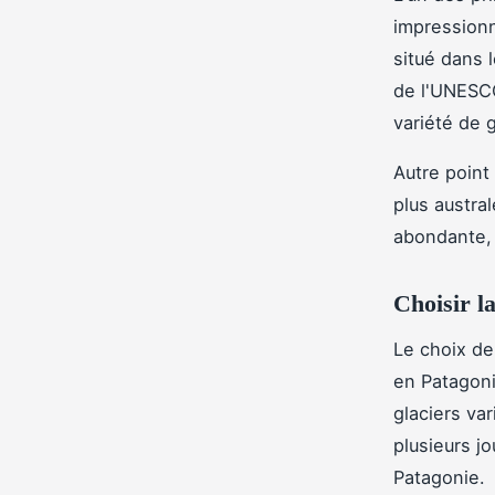
impressionn
situé dans 
de l'UNESCO
variété de 
Autre point 
plus austra
abondante, 
Choisir l
Le choix de
en Patagoni
glaciers va
plusieurs j
Patagonie.