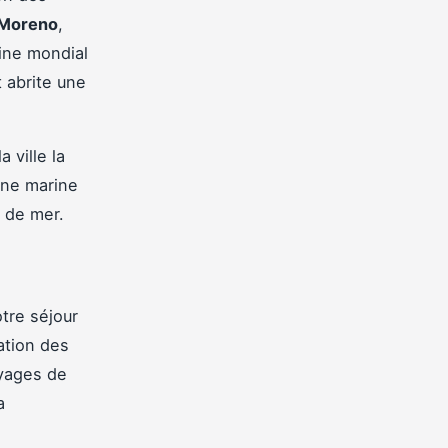
o Moreno
,
oine mondial
 abrite une
la ville la
une marine
 de mer.
tre séjour
ation des
oyages de
a