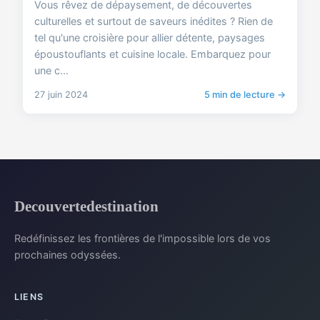
Vous rêvez de dépaysement, de découvertes
culturelles et surtout de saveurs inédites ? Rien de
tel qu'une croisière pour allier détente, paysages
époustouflants et cuisine locale. Embarquez pour
une c...
27 juin 2024
5 min de lecture →
Decouvertedestination
Redéfinissez les frontières de l'impossible lors de vos
prochaines odyssées.
LIENS